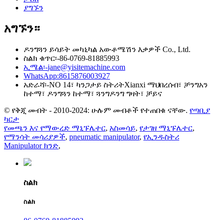
ያግኙን
አግኙን።
ዶንግጓን ይሳይት መካኒካል አውቶሜሽን እቃዎች Co., Ltd.
ስልክ ቁጥር፡-
86-0769-81885993
ኢሜል፡-
jane@yisitemachine.com
WhatsApp:
8615876003927
አድራሻ፡-
NO 14፣ ካንጋታይ ስትሪትXianxi ማህበረሰብ፣ ቻንግአን
ከተማ፣ ዶንግጓን ከተማ፣ ጓንግዶንግ ግዛት፣ ቻይና
© የቅጂ መብት - 2010-2024: ሁሉም መብቶች የተጠበቁ ናቸው.
የጣቢያ
ካርታ
የመጫን እና የማውረድ ማኒፑሌተር
,
አስመሳይ
,
የታገዘ ማኒፑሌተር
,
የማንሳት መሳሪያዎች
,
pneumatic manipulator
,
የኢንዱስትሪ
Manipulator ክንድ
,
ስልክ
ስልክ