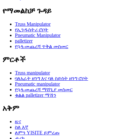
የማመልከቻ ጉዳይ
Truss Manipulator
የኢንዱስትሪ ሮቦት
Pneumatic Manipulator
palletizer
የኋላ-መጨረሻ ጥቅል መስመር
ምርቶች
Truss manipulator
ባለአራት ዘንግ እና ባለ ስድስት ዘንግ ሮቦት
Pneumatic manipulator
የኋላ-መጨረሻ ማሸጊያ መስመር
ቁልል palletizer ማሽን
አቅም
ዜና
ስለ እኛ
ለምን YISITE ይምረጡ
ታሪክ