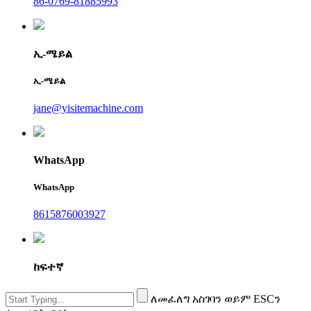
86-0769-81885993
ኢ-ሜይል
ኢ-ሜይል
jane@yisitemachine.com
WhatsApp
WhatsApp
8615876003927
ከፍተኛ
ለመፈለግ አስገባን ወይም ESCን