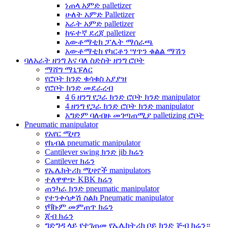
ነጠላ አምድ palletizer
ሁለት አምድ Palletizer
አራት አምድ palletizer
ከፍተኛ ደረጃ palletizer
አውቶማቲክ ፓሌት ማሰራጫ
አውቶማቲክ የካርቶን ሣጥን ቁልል ማሽን
ባለአራት ዘንግ እና ባለ ስድስት ዘንግ ሮቦት
ማሸግ ማኒፑለር
የሮቦት ክንድ ቁሳቁስ አያያዝ
የሮቦት ክንድ መደራረብ
4 6 ዘንግ የጋራ ክንድ ሮቦት ክንድ manipulator
4 ዘንግ የጋራ ክንድ ሮቦት ክንድ manipulator
አግድም ባለብዙ መገጣጠሚያ palletizing ሮቦት
Pneumatic manipulator
የአየር ሚዛን
የኬብል pneumatic manipulator
Cantilever swing ክንድ jib ክሬን
Cantilever ክሬን
የኤሌክትሪክ ሚዛኖች manipulators
ተለዋዋጭ KBK ክሬን
ጠንካራ ክንድ pneumatic manipulator
የተንቀሳቃሽ ስልክ Pneumatic manipulator
የቫኩም መምጠጥ ክሬን
ጂብ ክሬን
ግድግዳ ላይ የተገጠመ የኤሌክትሪክ ቦይ ክንድ ጅብ ክሬን።