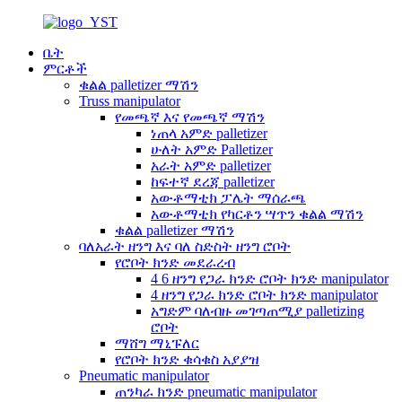
ቤት
ምርቶች
ቁልል palletizer ማሽን
Truss manipulator
የመጫኛ እና የመጫኛ ማሽን
ነጠላ አምድ palletizer
ሁለት አምድ Palletizer
አራት አምድ palletizer
ከፍተኛ ደረጃ palletizer
አውቶማቲክ ፓሌት ማሰራጫ
አውቶማቲክ የካርቶን ሣጥን ቁልል ማሽን
ቁልል palletizer ማሽን
ባለአራት ዘንግ እና ባለ ስድስት ዘንግ ሮቦት
የሮቦት ክንድ መደራረብ
4 6 ዘንግ የጋራ ክንድ ሮቦት ክንድ manipulator
4 ዘንግ የጋራ ክንድ ሮቦት ክንድ manipulator
አግድም ባለብዙ መገጣጠሚያ palletizing
ሮቦት
ማሸግ ማኒፑለር
የሮቦት ክንድ ቁሳቁስ አያያዝ
Pneumatic manipulator
ጠንካራ ክንድ pneumatic manipulator