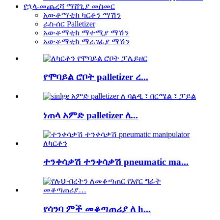
የኋላ-መጨረሻ ማሸጊያ መስመር
አውቶማቲክ ካርቶን ማሽን
ራስ-ሰር Palletizer
አውቶማቲክ ማተሚያ ማሽን
አውቶማቲክ ማራገፊያ ማሽን
የሞባይል ሮቦት palletizer ረ...
ነጠላ አምድ palletizer ለ...
ተንቀሳቃሽ ተንቀሳቃሽ pneumatic ma...
የሳንባ ምች መቆጣጠሪያ ለ h...