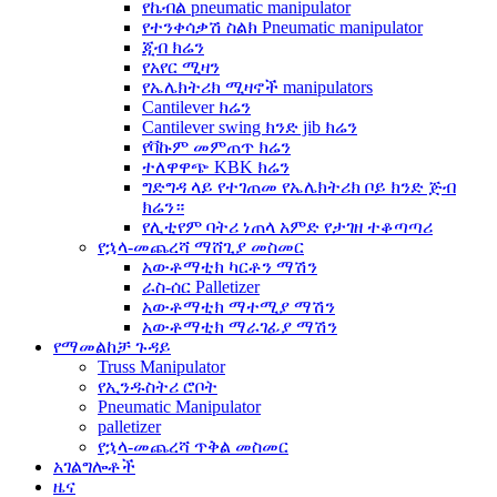
የኬብል pneumatic manipulator
የተንቀሳቃሽ ስልክ Pneumatic manipulator
ጂብ ክሬን
የአየር ሚዛን
የኤሌክትሪክ ሚዛኖች manipulators
Cantilever ክሬን
Cantilever swing ክንድ jib ክሬን
የቫኩም መምጠጥ ክሬን
ተለዋዋጭ KBK ክሬን
ግድግዳ ላይ የተገጠመ የኤሌክትሪክ ቦይ ክንድ ጅብ
ክሬን።
የሊቲየም ባትሪ ነጠላ አምድ የታገዘ ተቆጣጣሪ
የኋላ-መጨረሻ ማሸጊያ መስመር
አውቶማቲክ ካርቶን ማሽን
ራስ-ሰር Palletizer
አውቶማቲክ ማተሚያ ማሽን
አውቶማቲክ ማራገፊያ ማሽን
የማመልከቻ ጉዳይ
Truss Manipulator
የኢንዱስትሪ ሮቦት
Pneumatic Manipulator
palletizer
የኋላ-መጨረሻ ጥቅል መስመር
አገልግሎቶች
ዜና