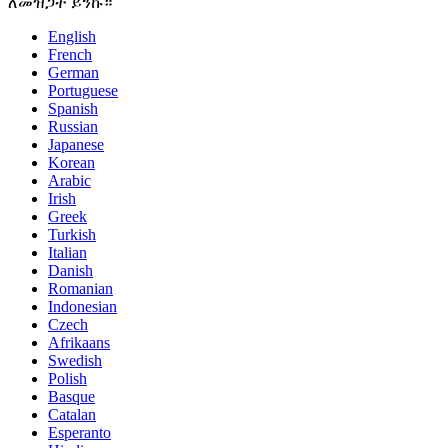
ለመዝጋት ይንኩ።
English
French
German
Portuguese
Spanish
Russian
Japanese
Korean
Arabic
Irish
Greek
Turkish
Italian
Danish
Romanian
Indonesian
Czech
Afrikaans
Swedish
Polish
Basque
Catalan
Esperanto