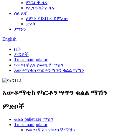
ምርቶች ዜና
የኢንዱስትሪ ዜና
ስለ እኛ
ለምን YISITE ይምረጡ
ታሪክ
ያግኙን
English
ቤት
ምርቶች
Truss manipulator
የመጫኛ እና የመጫኛ ማሽን
አውቶማቲክ የካርቶን ሣጥን ቁልል ማሽን
አውቶማቲክ የካርቶን ሣጥን ቁልል ማሽን
ምድቦች
ቁልል palletizer ማሽን
Truss manipulator
የመጫኛ እና የመጫኛ ማሽን