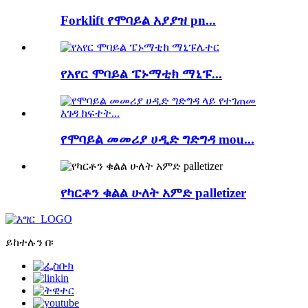
Forklift የሞባይል አያያዝ pn...
የአየር ሞባይል ፔኑማቲክ ማኒፑ...
የሞባይል መመሪያ ሀዲድ ግድግዳ mou...
የካርቶን ቁልል ሁለት አምድ palletizer
ይከተሉን በ፡