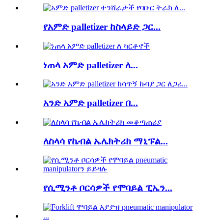
የአምድ palletizer ከስላይድ ጋር...
ነጠላ አምድ palletizer ለ...
አንድ አምድ palletizer በ...
ለስላሳ የኬብል ኤሌክትሪክ ማኒፑል...
የሲሚንቶ ቦርሳዎች የሞባይል ፒኤን...