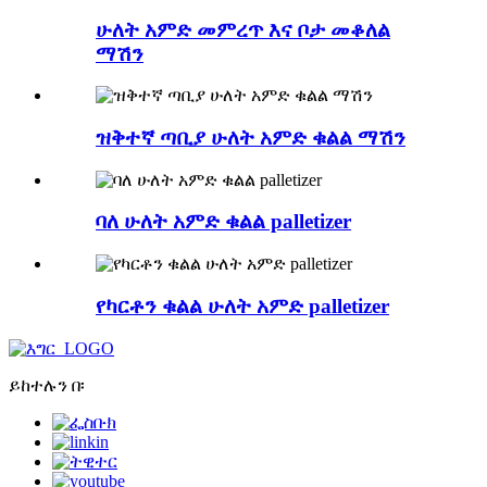
ሁለት አምድ መምረጥ እና ቦታ መቆለል
ማሽን
ዝቅተኛ ጣቢያ ሁለት አምድ ቁልል ማሽን
ባለ ሁለት አምድ ቁልል palletizer
የካርቶን ቁልል ሁለት አምድ palletizer
ይከተሉን በ፡