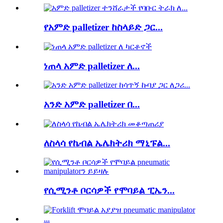
የአምድ palletizer ከስላይድ ጋር...
ነጠላ አምድ palletizer ለ...
አንድ አምድ palletizer በ...
ለስላሳ የኬብል ኤሌክትሪክ ማኒፑል...
የሲሚንቶ ቦርሳዎች የሞባይል ፒኤን...