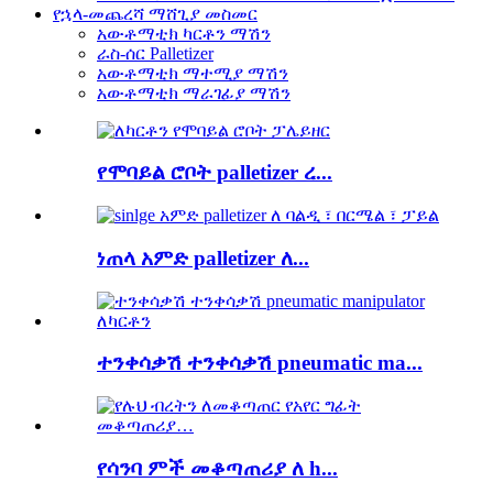
የኋላ-መጨረሻ ማሸጊያ መስመር
አውቶማቲክ ካርቶን ማሽን
ራስ-ሰር Palletizer
አውቶማቲክ ማተሚያ ማሽን
አውቶማቲክ ማራገፊያ ማሽን
የሞባይል ሮቦት palletizer ረ...
ነጠላ አምድ palletizer ለ...
ተንቀሳቃሽ ተንቀሳቃሽ pneumatic ma...
የሳንባ ምች መቆጣጠሪያ ለ h...