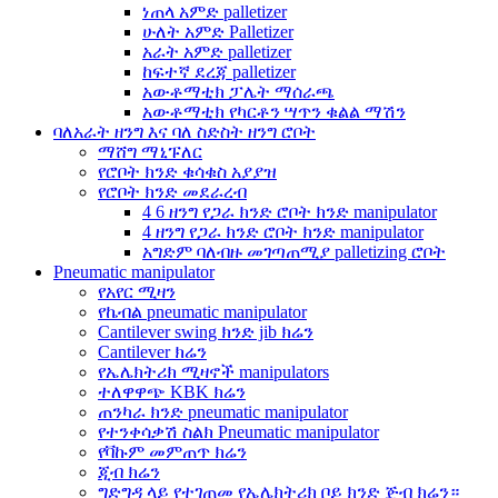
ነጠላ አምድ palletizer
ሁለት አምድ Palletizer
አራት አምድ palletizer
ከፍተኛ ደረጃ palletizer
አውቶማቲክ ፓሌት ማሰራጫ
አውቶማቲክ የካርቶን ሣጥን ቁልል ማሽን
ባለአራት ዘንግ እና ባለ ስድስት ዘንግ ሮቦት
ማሸግ ማኒፑለር
የሮቦት ክንድ ቁሳቁስ አያያዝ
የሮቦት ክንድ መደራረብ
4 6 ዘንግ የጋራ ክንድ ሮቦት ክንድ manipulator
4 ዘንግ የጋራ ክንድ ሮቦት ክንድ manipulator
አግድም ባለብዙ መገጣጠሚያ palletizing ሮቦት
Pneumatic manipulator
የአየር ሚዛን
የኬብል pneumatic manipulator
Cantilever swing ክንድ jib ክሬን
Cantilever ክሬን
የኤሌክትሪክ ሚዛኖች manipulators
ተለዋዋጭ KBK ክሬን
ጠንካራ ክንድ pneumatic manipulator
የተንቀሳቃሽ ስልክ Pneumatic manipulator
የቫኩም መምጠጥ ክሬን
ጂብ ክሬን
ግድግዳ ላይ የተገጠመ የኤሌክትሪክ ቦይ ክንድ ጅብ ክሬን።