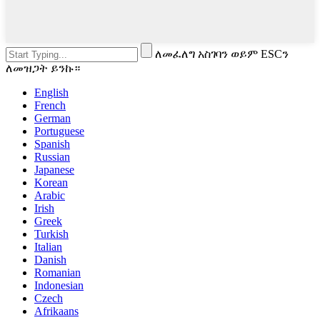
ለመፈለግ አስገባን ወይም ESCን
ለመዝጋት ይንኩ።
English
French
German
Portuguese
Spanish
Russian
Japanese
Korean
Arabic
Irish
Greek
Turkish
Italian
Danish
Romanian
Indonesian
Czech
Afrikaans