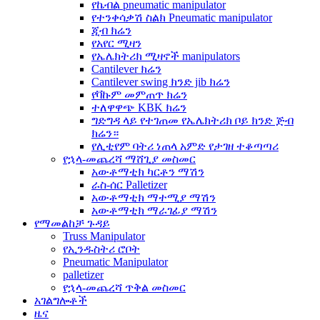
የኬብል pneumatic manipulator
የተንቀሳቃሽ ስልክ Pneumatic manipulator
ጂብ ክሬን
የአየር ሚዛን
የኤሌክትሪክ ሚዛኖች manipulators
Cantilever ክሬን
Cantilever swing ክንድ jib ክሬን
የቫኩም መምጠጥ ክሬን
ተለዋዋጭ KBK ክሬን
ግድግዳ ላይ የተገጠመ የኤሌክትሪክ ቦይ ክንድ ጅብ
ክሬን።
የሊቲየም ባትሪ ነጠላ አምድ የታገዘ ተቆጣጣሪ
የኋላ-መጨረሻ ማሸጊያ መስመር
አውቶማቲክ ካርቶን ማሽን
ራስ-ሰር Palletizer
አውቶማቲክ ማተሚያ ማሽን
አውቶማቲክ ማራገፊያ ማሽን
የማመልከቻ ጉዳይ
Truss Manipulator
የኢንዱስትሪ ሮቦት
Pneumatic Manipulator
palletizer
የኋላ-መጨረሻ ጥቅል መስመር
አገልግሎቶች
ዜና