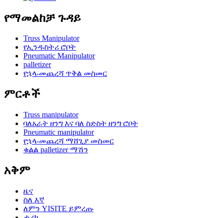
የማመልከቻ ጉዳይ
Truss Manipulator
የኢንዱስትሪ ሮቦት
Pneumatic Manipulator
palletizer
የኋላ-መጨረሻ ጥቅል መስመር
ምርቶች
Truss manipulator
ባለአራት ዘንግ እና ባለ ስድስት ዘንግ ሮቦት
Pneumatic manipulator
የኋላ-መጨረሻ ማሸጊያ መስመር
ቁልል palletizer ማሽን
አቅም
ዜና
ስለ እኛ
ለምን YISITE ይምረጡ
ታሪክ