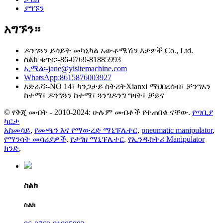
ያግኙን
አግኙን።
ዶንግጓን ይሳይት መካኒካል አውቶሜሽን እቃዎች Co., Ltd.
ስልክ ቁጥር፡-
86-0769-81885993
ኢሜል፡-
jane@yisitemachine.com
WhatsApp:
8615876003927
አድራሻ፡-
NO 14፣ ካንጋታይ ስትሪትXianxi ማህበረሰብ፣ ቻንግአን
ከተማ፣ ዶንግጓን ከተማ፣ ጓንግዶንግ ግዛት፣ ቻይና
© የቅጂ መብት - 2010-2024: ሁሉም መብቶች የተጠበቁ ናቸው.
የጣቢያ
ካርታ
አስመሳይ
,
የመጫን እና የማውረድ ማኒፑሌተር
,
pneumatic manipulator
,
የማንሳት መሳሪያዎች
,
የታገዘ ማኒፑሌተር
,
የኢንዱስትሪ Manipulator
ክንድ
,
ስልክ
ስልክ