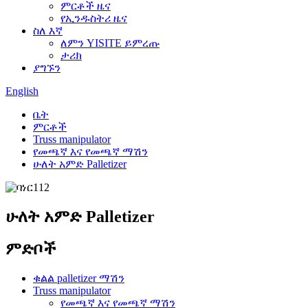
ምርቶች ዜና
የኢንዱስትሪ ዜና
ስለ እኛ
ለምን YISITE ይምረጡ
ታሪክ
ያግኙን
English
ቤት
ምርቶች
Truss manipulator
የመጫኛ እና የመጫኛ ማሽን
ሁለት አምድ Palletizer
ሁለት አምድ Palletizer
ምድቦች
ቁልል palletizer ማሽን
Truss manipulator
የመጫኛ እና የመጫኛ ማሽን