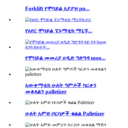
Forklift የሞባይል አያያዝ pn...
የአየር ሞባይል ፔኑማቲክ ማኒፑ...
የሞባይል መመሪያ ሀዲድ ግድግዳ mou...
አውቶማቲክ ሁለት ዓምዶች ካርቶን
መቆለልን palletizer
ሁለት አምድ ቦርሳዎች ቁልል Palletizer