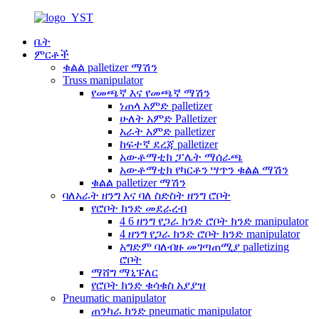
ቤት
ምርቶች
ቁልል palletizer ማሽን
Truss manipulator
የመጫኛ እና የመጫኛ ማሽን
ነጠላ አምድ palletizer
ሁለት አምድ Palletizer
አራት አምድ palletizer
ከፍተኛ ደረጃ palletizer
አውቶማቲክ ፓሌት ማሰራጫ
አውቶማቲክ የካርቶን ሣጥን ቁልል ማሽን
ቁልል palletizer ማሽን
ባለአራት ዘንግ እና ባለ ስድስት ዘንግ ሮቦት
የሮቦት ክንድ መደራረብ
4 6 ዘንግ የጋራ ክንድ ሮቦት ክንድ manipulator
4 ዘንግ የጋራ ክንድ ሮቦት ክንድ manipulator
አግድም ባለብዙ መገጣጠሚያ palletizing
ሮቦት
ማሸግ ማኒፑለር
የሮቦት ክንድ ቁሳቁስ አያያዝ
Pneumatic manipulator
ጠንካራ ክንድ pneumatic manipulator