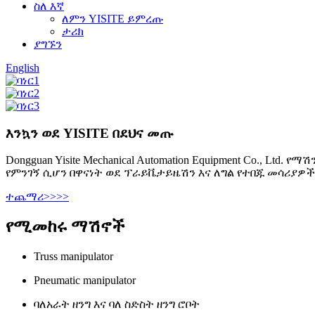
ስለ እኛ
ለምን YISITE ይምረጡ
ታሪክ
ያግኙን
English
እንኳን ወደ YISITE በደህና መጡ
Dongguan Yisite Mechanical Automation Equipment Co.
የምንገኝ ሲሆን በዋናነት ወደ ፕራይቬታይዜሽን እና ለግል የተበጁ መሳሪያዎች
ተጨማሪ>>>>
የሚመከሩ ማሽኖች
Truss manipulator
Pneumatic manipulator
ባለአራት ዘንግ እና ባለ ስድስት ዘንግ ሮቦት