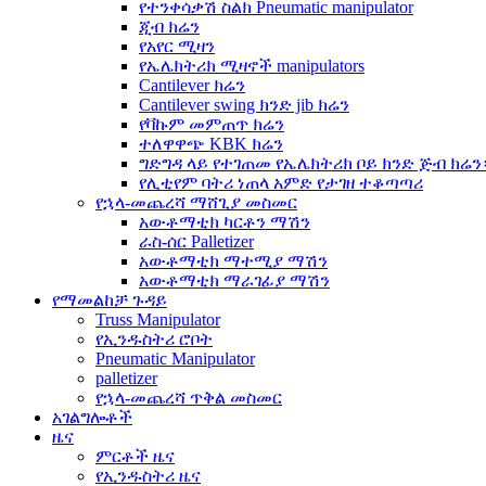
የተንቀሳቃሽ ስልክ Pneumatic manipulator
ጂብ ክሬን
የአየር ሚዛን
የኤሌክትሪክ ሚዛኖች manipulators
Cantilever ክሬን
Cantilever swing ክንድ jib ክሬን
የቫኩም መምጠጥ ክሬን
ተለዋዋጭ KBK ክሬን
ግድግዳ ላይ የተገጠመ የኤሌክትሪክ ቦይ ክንድ ጅብ ክሬን
የሊቲየም ባትሪ ነጠላ አምድ የታገዘ ተቆጣጣሪ
የኋላ-መጨረሻ ማሸጊያ መስመር
አውቶማቲክ ካርቶን ማሽን
ራስ-ሰር Palletizer
አውቶማቲክ ማተሚያ ማሽን
አውቶማቲክ ማራገፊያ ማሽን
የማመልከቻ ጉዳይ
Truss Manipulator
የኢንዱስትሪ ሮቦት
Pneumatic Manipulator
palletizer
የኋላ-መጨረሻ ጥቅል መስመር
አገልግሎቶች
ዜና
ምርቶች ዜና
የኢንዱስትሪ ዜና