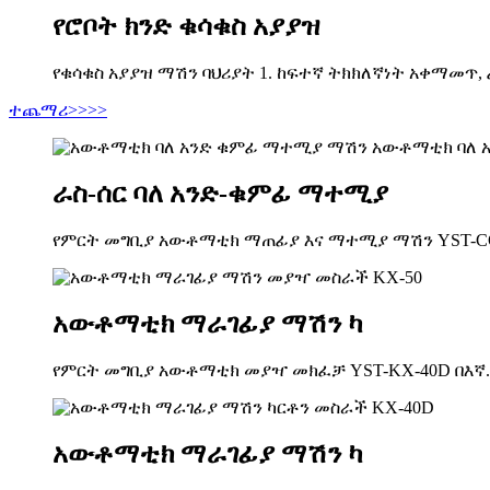
የሮቦት ክንድ ቁሳቁስ አያያዝ
የቁሳቁስ አያያዝ ማሽን ባህሪያት 1. ከፍተኛ ትክክለኛነት አቀማመጥ, ፈ
ተጨማሪ>>>>
ራስ-ሰር ባለ አንድ-ቁምፊ ማተሚያ
የምርት መግቢያ አውቶማቲክ ማጠፊያ እና ማተሚያ ማሽን YST-CGF
አውቶማቲክ ማራገፊያ ማሽን ካ
የምርት መግቢያ አውቶማቲክ መያዣ መክፈቻ YST-KX-40D በእኛ..
አውቶማቲክ ማራገፊያ ማሽን ካ