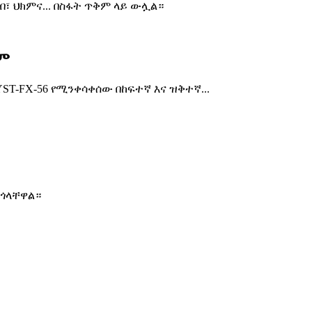
 ህክምና... በስፋት ጥቅም ላይ ውሏል።
ም
-FX-56 የሚንቀሳቀሰው በከፍተኛ እና ዝቅተኛ...
ርጎላቸዋል።