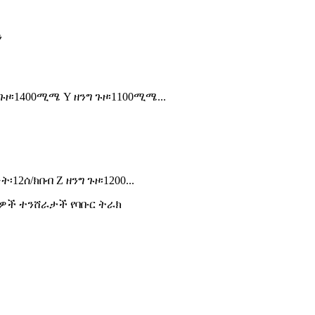
ጉዞ፡1400ሚሜ Y ዘንግ ጉዞ፡1100ሚሜ...
፡12ሰ/ክበብ Z ዘንግ ጉዞ፡1200...