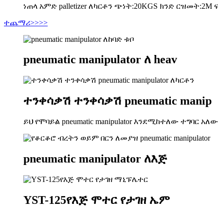
ነጠላ አምድ palletizer ለካርቶን ጭነት:20KGS ክንድ ርዝመት:2M ፍጥነ
ተጨማሪ>>>>
pneumatic manipulator ለ heav
ተንቀሳቃሽ ተንቀሳቃሽ pneumatic manip
ይህ የሞባይል pneumatic manipulator እንደሚከተለው ተግባር አለው፡
pneumatic manipulator ለእጅ
YST-125የእጅ ሞተር የታገዘ ኤም