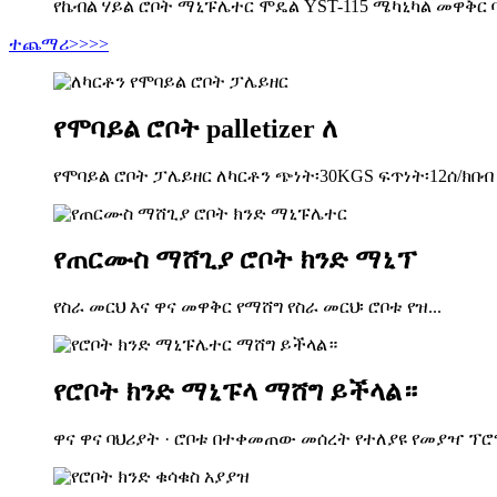
የኬብል ሃይል ሮቦት ማኒፑሌተር ሞዴል YST-115 ሜካኒካል መዋቅር 
ተጨማሪ>>>>
የሞባይል ሮቦት palletizer ለ
የሞባይል ሮቦት ፓሌይዘር ለካርቶን ጭነት፡30KGS ፍጥነት፡12ሰ/ክበብ Z
የጠርሙስ ማሸጊያ ሮቦት ክንድ ማኒፕ
የስራ መርህ እና ዋና መዋቅር የማሸግ የስራ መርህ፡ ሮቦቱ የዝ...
የሮቦት ክንድ ማኒፑላ ማሸግ ይችላል።
ዋና ዋና ባህሪያት · ሮቦቱ በተቀመጠው መሰረት የተለያዩ የመያዣ ፕሮግ