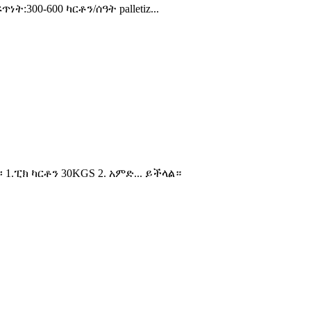
ት:300-600 ካርቶን/ሰዓት palletiz...
 1.ፒክ ካርቶን 30KGS 2. አምድ... ይችላል።