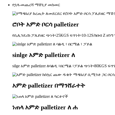
የኋላ-መጨረሻ ማሸጊያ መስመር
ሮቦት አምድ ቦርሳ palletizer
የሲሊንደሪክ ፓሌይዘር ጭነት፡25KGS ፍጥነት፡10-12S/ክበብ Z ዘንግ 
sinlge አምድ palletizer ለ
silge አምድ palletizer ለባልዲ ፣በርሜል ፣ፓይል ጭነት፡80KGS ፍጥነት
አምድ palletizer በማንሸራተት
ነጠላ አምድ palletizer ለ ሐ