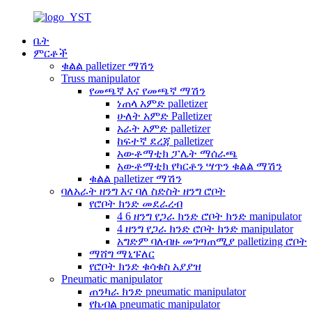
ቤት
ምርቶች
ቁልል palletizer ማሽን
Truss manipulator
የመጫኛ እና የመጫኛ ማሽን
ነጠላ አምድ palletizer
ሁለት አምድ Palletizer
አራት አምድ palletizer
ከፍተኛ ደረጃ palletizer
አውቶማቲክ ፓሌት ማሰራጫ
አውቶማቲክ የካርቶን ሣጥን ቁልል ማሽን
ቁልል palletizer ማሽን
ባለአራት ዘንግ እና ባለ ስድስት ዘንግ ሮቦት
የሮቦት ክንድ መደራረብ
4 6 ዘንግ የጋራ ክንድ ሮቦት ክንድ manipulator
4 ዘንግ የጋራ ክንድ ሮቦት ክንድ manipulator
አግድም ባለብዙ መገጣጠሚያ palletizing ሮቦት
ማሸግ ማኒፑለር
የሮቦት ክንድ ቁሳቁስ አያያዝ
Pneumatic manipulator
ጠንካራ ክንድ pneumatic manipulator
የኬብል pneumatic manipulator