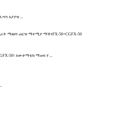
ጣን አያያዝ ...
X-50፣ አውቶማቲክ ማጠፍ የ ...
.