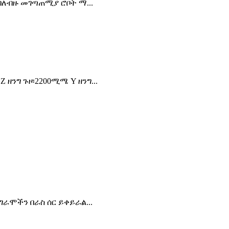
ባለብዙ መገጣጠሚያ ሮቦት ማ...
 ዘንግ ጉዞ፡2200ሚሜ Y ዘንግ...
ራሞችን በራስ ሰር ይቀይራል...