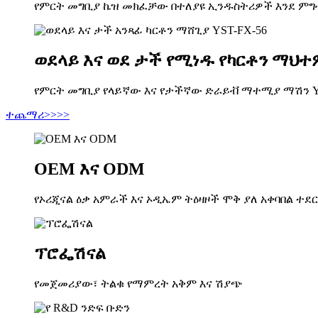
የምርት መግቢያ ኬዝ መክፈቻው በተለያዩ ኢንዱስትሪዎች እንደ ምግብ፣
ወደላይ እና ወደ ታች የሚነዱ የካርቶን ማህተ
የምርት መግቢያ የላይኛው እና የታችኛው ድራይቭ ማተሚያ ማሽን YST
ተጨማሪ>>>>
OEM እና ODM
የኦሪጂናል ዕቃ አምራች እና ኦዲኤም ትዕዛዞች ሞቅ ያለ አቀባበል ተደ
ፕሮፌሽናል
የመጀመሪያው፣ ትልቁ የማምረት አቅም እና ሽያጭ