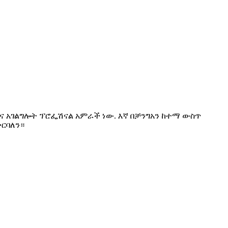
ሽያጭ እና አገልግሎት ፕሮፌሽናል አምራች ነው. እኛ በቻንግአን ከተማ ውስጥ
ቀርባለን።