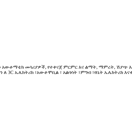
, Ltd. የማሽን አውቶማቲክ መሳሪያዎች, የተቀናጀ ምርምር እና ልማት, ማምረት, 
ን ለ 3C ኤሌክትሪክ ፣አውቶሞቢል ፣ አልባሳት ፣ምግብ ፣የቤት ኤሌክትሪክ እና