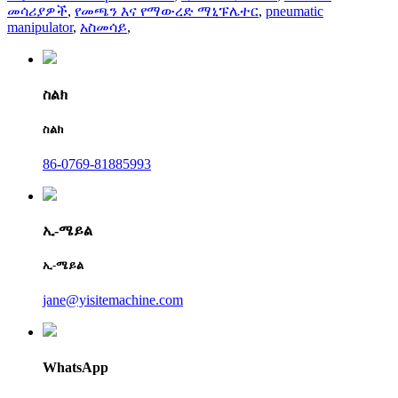
መሳሪያዎች
,
የመጫን እና የማውረድ ማኒፑሌተር
,
pneumatic
manipulator
,
አስመሳይ
,
ስልክ
ስልክ
86-0769-81885993
ኢ-ሜይል
ኢ-ሜይል
jane@yisitemachine.com
WhatsApp