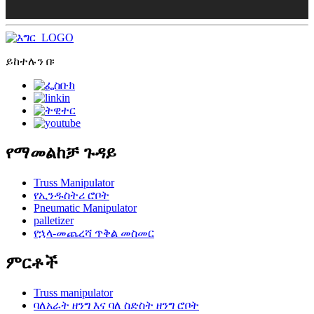
ይከተሉን በ፡
የማመልከቻ ጉዳይ
Truss Manipulator
የኢንዱስትሪ ሮቦት
Pneumatic Manipulator
palletizer
የኋላ-መጨረሻ ጥቅል መስመር
ምርቶች
Truss manipulator
ባለአራት ዘንግ እና ባለ ስድስት ዘንግ ሮቦት