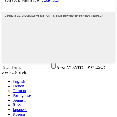
ለመፈለግ አስገባን ወይም ESCን
ለመዝጋት ይንኩ።
English
French
German
Portuguese
Spanish
Russian
Japanese
Korean