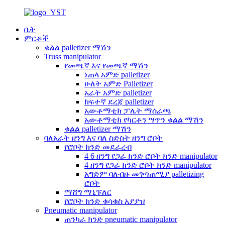
ቤት
ምርቶች
ቁልል palletizer ማሽን
Truss manipulator
የመጫኛ እና የመጫኛ ማሽን
ነጠላ አምድ palletizer
ሁለት አምድ Palletizer
አራት አምድ palletizer
ከፍተኛ ደረጃ palletizer
አውቶማቲክ ፓሌት ማሰራጫ
አውቶማቲክ የካርቶን ሣጥን ቁልል ማሽን
ቁልል palletizer ማሽን
ባለአራት ዘንግ እና ባለ ስድስት ዘንግ ሮቦት
የሮቦት ክንድ መደራረብ
4 6 ዘንግ የጋራ ክንድ ሮቦት ክንድ manipulator
4 ዘንግ የጋራ ክንድ ሮቦት ክንድ manipulator
አግድም ባለብዙ መገጣጠሚያ palletizing
ሮቦት
ማሸግ ማኒፑለር
የሮቦት ክንድ ቁሳቁስ አያያዝ
Pneumatic manipulator
ጠንካራ ክንድ pneumatic manipulator