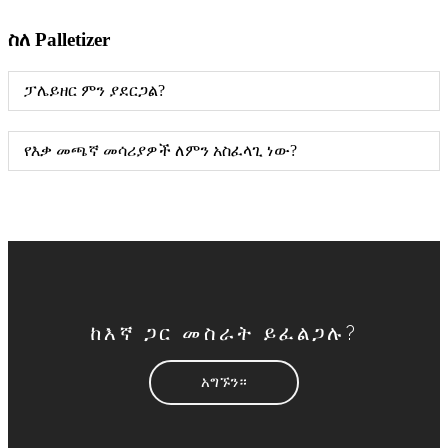
ስለ Palletizer
ፓሌይዘር ምን ያደርጋል?
የእቃ መጫኛ መሳሪያዎች ለምን አስፈላጊ ነው?
ከእኛ ጋር መስራት ይፈልጋሉ?
አግኙን።