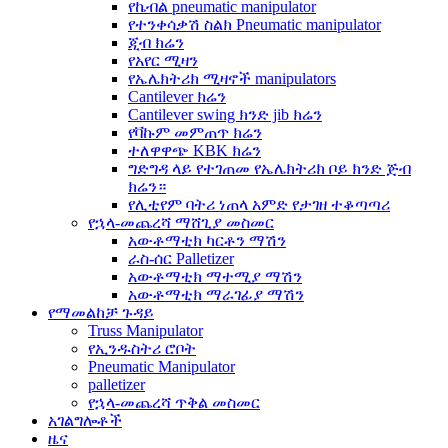
የኬብል pneumatic manipulator
የተንቀሳቃሽ ስልክ Pneumatic manipulator
ጂብ ክሬን
የአየር ሚዛን
የኤሌክትሪክ ሚዛኖች manipulators
Cantilever ክሬን
Cantilever swing ክንድ jib ክሬን
የቫኩም መምጠጥ ክሬን
ተለዋዋጭ KBK ክሬን
ግድግዳ ላይ የተገጠመ የኤሌክትሪክ ቦይ ክንድ ጅብ
ክሬን።
የሊቲየም ባትሪ ነጠላ አምድ የታገዘ ተቆጣጣሪ
የኋላ-መጨረሻ ማሸጊያ መስመር
አውቶማቲክ ካርቶን ማሽን
ራስ-ሰር Palletizer
አውቶማቲክ ማተሚያ ማሽን
አውቶማቲክ ማራገፊያ ማሽን
የማመልከቻ ጉዳይ
Truss Manipulator
የኢንዱስትሪ ሮቦት
Pneumatic Manipulator
palletizer
የኋላ-መጨረሻ ጥቅል መስመር
አገልግሎቶች
ዜና