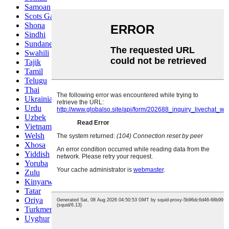
Samoan
Scots Gaelic
Shona
Sindhi
Sundanese
Swahili
Tajik
Tamil
Telugu
Thai
Ukrainian
Urdu
Uzbek
Vietnamese
Welsh
Xhosa
Yiddish
Yoruba
Zulu
Kinyarwanda
Tatar
Oriya
Turkmen
Uyghur