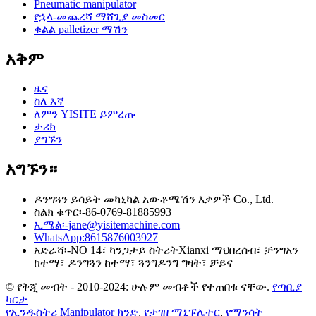
Pneumatic manipulator
የኋላ-መጨረሻ ማሸጊያ መስመር
ቁልል palletizer ማሽን
አቅም
ዜና
ስለ እኛ
ለምን YISITE ይምረጡ
ታሪክ
ያግኙን
አግኙን።
ዶንግጓን ይሳይት መካኒካል አውቶሜሽን እቃዎች Co., Ltd.
ስልክ ቁጥር፡-
86-0769-81885993
ኢሜል፡-
jane@yisitemachine.com
WhatsApp:
8615876003927
አድራሻ፡-
NO 14፣ ካንጋታይ ስትሪትXianxi ማህበረሰብ፣ ቻንግአን
ከተማ፣ ዶንግጓን ከተማ፣ ጓንግዶንግ ግዛት፣ ቻይና
© የቅጂ መብት - 2010-2024: ሁሉም መብቶች የተጠበቁ ናቸው.
የጣቢያ
ካርታ
የኢንዱስትሪ Manipulator ክንድ
,
የታገዘ ማኒፑሌተር
,
የማንሳት