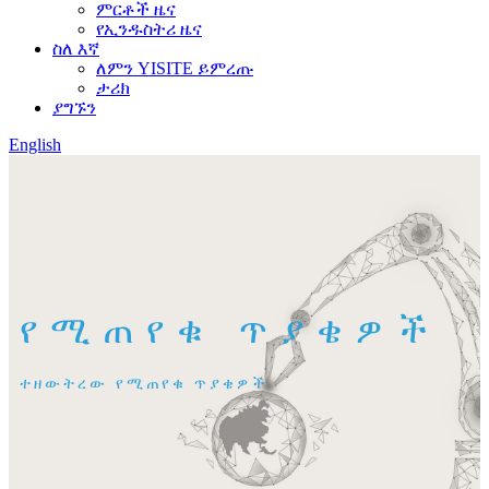
ምርቶች ዜና
የኢንዱስትሪ ዜና
ስለ እኛ
ለምን YISITE ይምረጡ
ታሪክ
ያግኙን
English
የሚጠየቁ ጥያቄዎች
ተዘውትረው የሚጠየቁ ጥያቄዎች