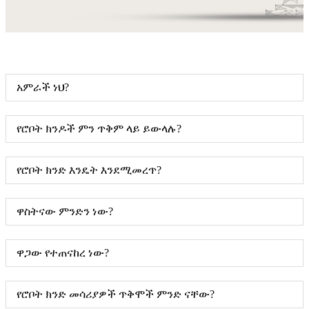
አምራች ነህ?
የሮቦት ክንዶች ምን ጥቅም ላይ ይውላሉ?
የሮቦት ክንድ እንዴት እንደሚመረጥ?
ዋስትናው ምንድን ነው?
ዋጋው የተጠናከረ ነው?
የሮቦት ክንድ መሳሪያዎች ጥቅሞች ምንድ ናቸው?